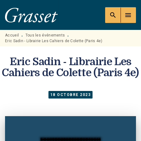
MENU
RECHERCHE
CONTENU
search
menu
PIED DE PAGE
Accueil
Tous les événements
•
•
Eric Sadin - Librairie Les Cahiers de Colette (Paris 4e)
Eric Sadin - Librairie Les
Cahiers de Colette (Paris 4e)
18 OCTOBRE 2023