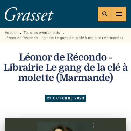
MENU
RECHERCHE
CONTENU
search
menu
PIED DE PAGE
Accueil
Tous les événements
•
•
Léonor de Récondo - Librairie Le gang de la clé à molette (Marmande)
Léonor de Récondo -
Librairie Le gang de la clé à
molette (Marmande)
21 OCTOBRE 2023