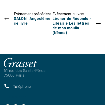
Évènement précédent
Évènement suivant
SALON : Angoulême
Léonor de Récondo -
se livre
Librairie Les lettres
de mon moulin
(Nîmes)
61 rue des Saints-Pères
75006 Paris
phone
Téléphone
NOS RÉSEAUX