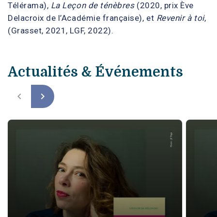
Télérama),
La Leçon de ténèbres
(2020, prix Ève
Delacroix de l’Académie française), et
Revenir à toi
,
(Grasset, 2021, LGF, 2022).
Actualités & Événements
navigate_before
navigate_next