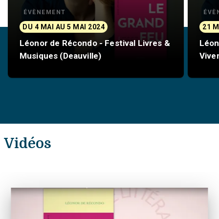
ÉVÈNEMENT
ÉVÈ
DU 4 MAI AU 5 MAI 2024
21 M
Léonor de Récondo - Festival Livres &
Léon
Musiques (Deauville)
Vive
Vidéos