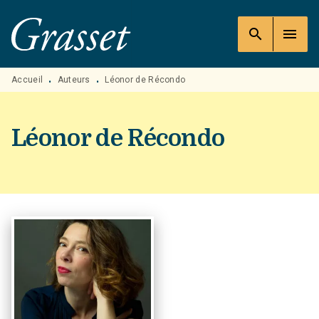
MENU
RECHERCHE
CONTENU
search
menu
PIED DE PAGE
Accueil
Auteurs
Léonor de Récondo
•
•
Léonor de Récondo