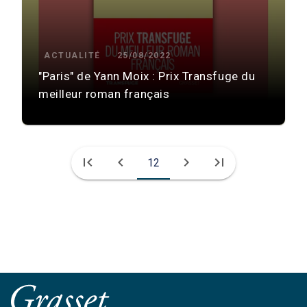
ACTUALITÉ
25/08/2022
"Paris" de Yann Moix : Prix Transfuge du
meilleur roman français
first_page
chevron_left
chevron_right
last_page
12