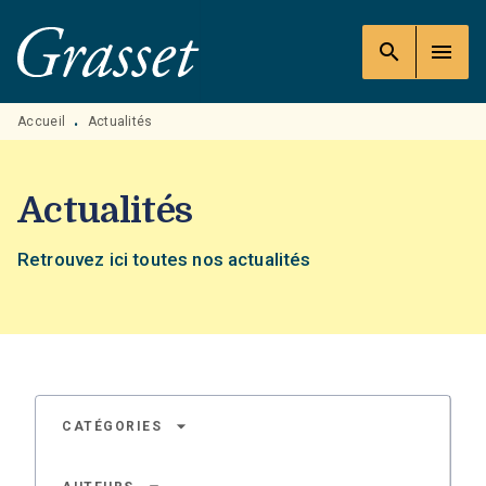
MENU
RECHERCHE
CONTENU
search
menu
PIED DE PAGE
Accueil
Actualités
•
Actualités
Retrouvez ici toutes nos actualités
arrow_drop_down
CATÉGORIES