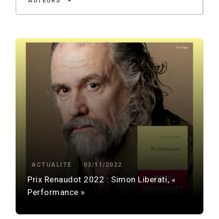
arrow_drop_down
AUTEURS
ACTUALITÉ
03/11/2022
Prix Renaudot 2022 : Simon Liberati, «
Performance »