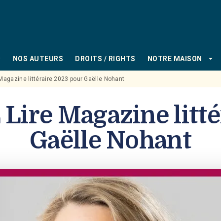
PIED DE PAGE
_down
arrow_drop_down
NOS AUTEURS
DROITS / RIGHTS
NOTRE MAISON
 Magazine littéraire 2023 pour Gaëlle Nohant
Lire Magazine litt
Gaëlle Nohant