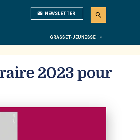
mail
NEWSLETTER
search
search
arrow_drop_down
GRASSET-JEUNESSE
éraire 2023 pour