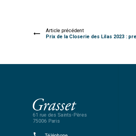
Article précédent
Prix de la Closerie des Lilas 2023 : p
61 rue des Saints-Pères
75006 Paris
phone
Téléphone