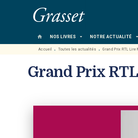
MENU
RECHERCHE
CONTENU
home
arrow_drop_down
arrow_drop
NOS LIVRES
NOTRE ACTUALITÉ
Accueil
Toutes les actualités
Grand Prix RTL Lire
•
•
Grand Prix RTL 