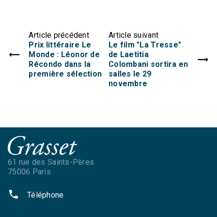
Article précédent
Article suivant
Prix littéraire Le
Le film "La Tresse"
Monde : Léonor de
de Laetitia
Récondo dans la
Colombani sortira en
première sélection
salles le 29
novembre
61 rue des Saints-Pères
75006 Paris
phone
Téléphone
NOS RÉSEAUX