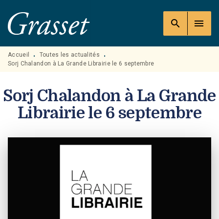
MENU
RECHERCHE
CONTENU
search
menu
PIED DE PAGE
Accueil
Toutes les actualités
•
•
Sorj Chalandon à La Grande Librairie le 6 septembre
Sorj Chalandon à La Grande
Librairie le 6 septembre