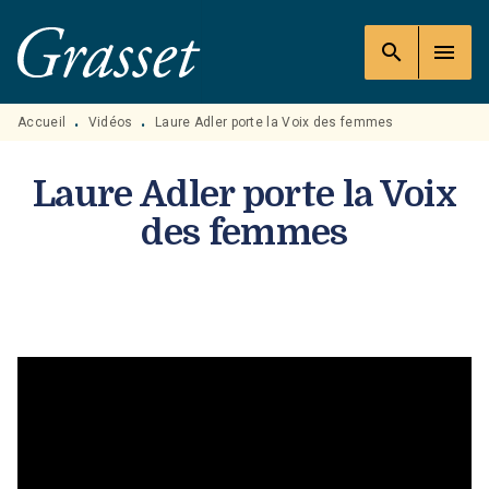
MENU
RECHERCHE
CONTENU
search
menu
PIED DE PAGE
Accueil
Vidéos
Laure Adler porte la Voix des femmes
•
•
Laure Adler porte la Voix
des femmes