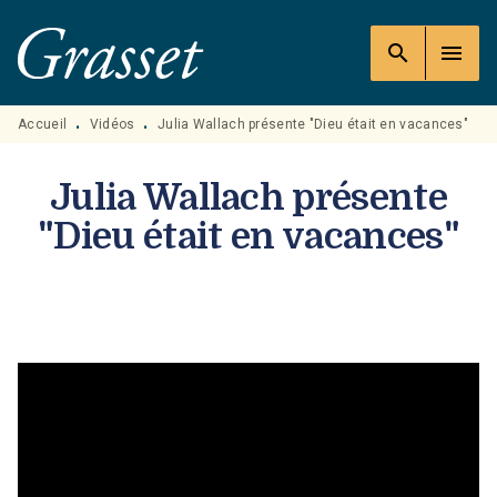
MENU
RECHERCHE
CONTENU
search
menu
PIED DE PAGE
Accueil
Vidéos
Julia Wallach présente "Dieu était en vacances"
•
•
Julia Wallach présente
"Dieu était en vacances"