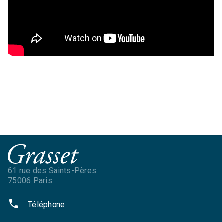
61 rue des Saints-Pères
75006 Paris
phone
Téléphone