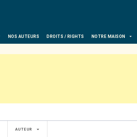
PIED DE PAGE
_down
arrow_drop_down
NOS AUTEURS
DROITS / RIGHTS
NOTRE MAISON
own
arrow_drop_down
AUTEUR