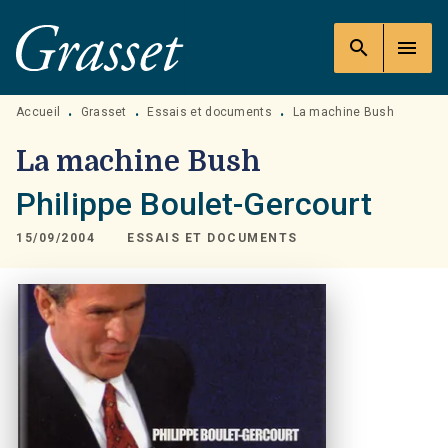
MENU
RECHERCHE
CONTENU
search
menu
PIED DE PAGE
Accueil
Grasset
Essais et documents
La machine Bush
•
•
•
La machine Bush
Philippe Boulet-Gercourt
15/09/2004
ESSAIS ET DOCUMENTS