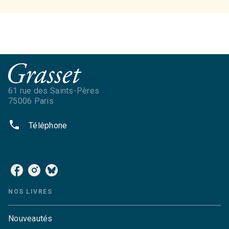
61 rue des Saints-Pères
75006 Paris
phone
Téléphone
NOS RÉSEAUX
NOS LIVRES
Nouveautés