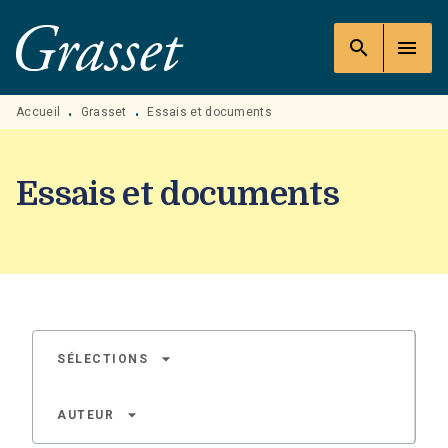
MENU
RECHERCHE
CONTENU
search
menu
PIED DE PAGE
Accueil
Grasset
Essais et documents
•
•
Essais et documents
arrow_drop_down
SÉLECTIONS
arrow_drop_down
AUTEUR