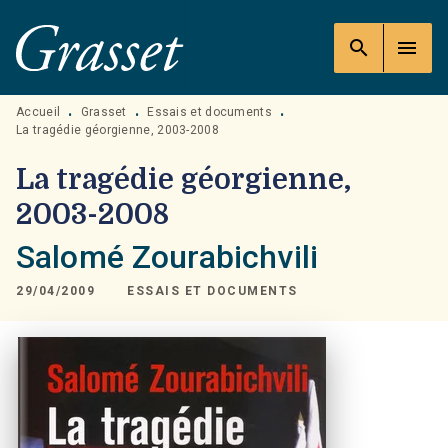
MENU
RECHERCHE
CONTENU
search
menu
PIED DE PAGE
Accueil
Grasset
Essais et documents
•
•
•
La tragédie géorgienne, 2003-2008
La tragédie géorgienne,
2003-2008
Salomé Zourabichvili
29/04/2009
ESSAIS ET DOCUMENTS