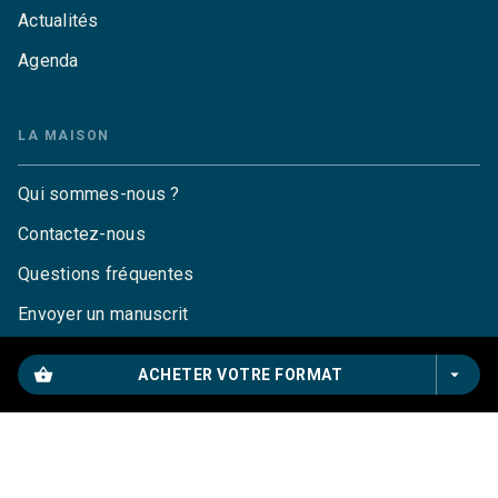
Actualités
Agenda
LA MAISON
Qui sommes-nous ?
Contactez-nous
Questions fréquentes
Envoyer un manuscrit
Service de presse
shopping_basket
arrow_drop_down
ACHETER VOTRE FORMAT
Droits