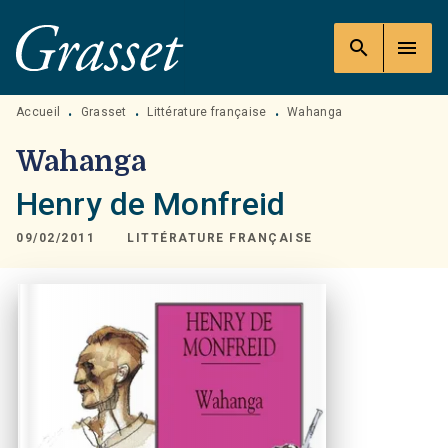
MENU
RECHERCHE
CONTENU
search
menu
PIED DE PAGE
Accueil
Grasset
Littérature française
Wahanga
•
•
•
Wahanga
Henry de Monfreid
09/02/2011
LITTÉRATURE FRANÇAISE