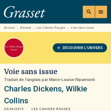
MENU
RECHERCHE
CONTENU
search
menu
PIED DE PAGE
Accueil
Grasset
Les Cahiers Rouges
Voie sans issue
•
•
•
arrow_forward
DÉCOUVRIR L'UNIVERS
Voie sans issue
Traduit de l'anglais par Marie-Louise Ripamonti
Charles Dickens
,
Wilkie
Collins
29/04/2015
LES CAHIERS ROUGES