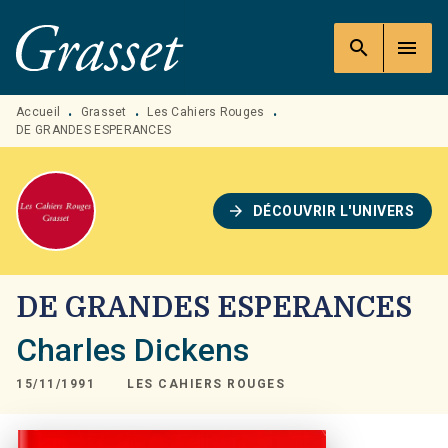
MENU
RECHERCHE
CONTENU
search
menu
PIED DE PAGE
Accueil
Grasset
Les Cahiers Rouges
•
•
•
DE GRANDES ESPERANCES
arrow_forward
DÉCOUVRIR L'UNIVERS
DE GRANDES ESPERANCES
Charles Dickens
15/11/1991
LES CAHIERS ROUGES