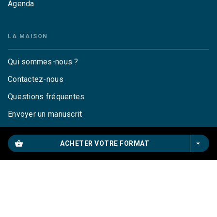
Agenda
LA MAISON
Qui sommes-nous ?
Contactez-nous
Questions fréquentes
Envoyer un manuscrit
Service de presse
shopping_basket
arrow_drop_down
ACHETER VOTRE FORMAT
Droits
Mentions légales
CGU