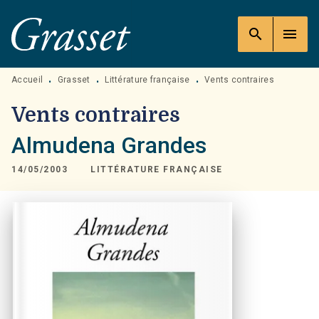
MENU
RECHERCHE
CONTENU
search
menu
PIED DE PAGE
Accueil
Grasset
Littérature française
Vents contraires
•
•
•
Vents contraires
Almudena Grandes
14/05/2003
LITTÉRATURE FRANÇAISE