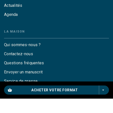
Actualités
Agenda
LA MAISON
Qui sommes-nous ?
Contactez-nous
Questions fréquentes
Envoyer un manuscrit
Service de presse
Droits
shopping_basket
arrow_drop_down
ACHETER VOTRE FORMAT