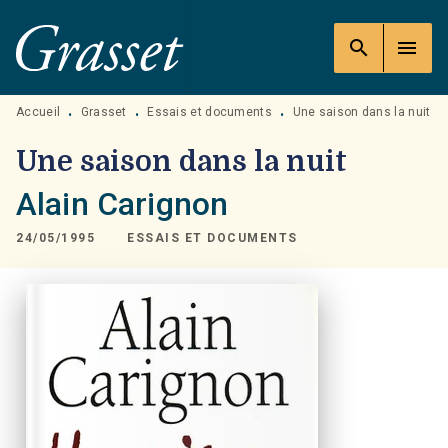
MENU
RECHERCHE
CONTENU
search
menu
PIED DE PAGE
Accueil
Grasset
Essais et documents
Une saison dans la nuit
•
•
•
Une saison dans la nuit
Alain Carignon
24/05/1995
ESSAIS ET DOCUMENTS