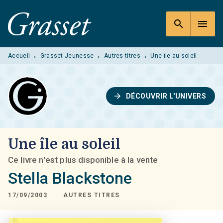
MENU
RECHERCHE
CONTENU
search
menu
PIED DE PAGE
Accueil
Grasset-Jeunesse
Autres titres
Une île au soleil
•
•
•
arrow_forward
DÉCOUVRIR L'UNIVERS
Une île au soleil
Ce livre n'est plus disponible à la vente
Stella Blackstone
17/09/2003
AUTRES TITRES