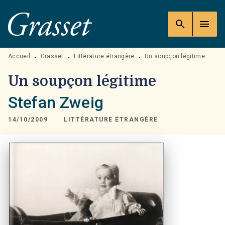
MENU
RECHERCHE
CONTENU
search
menu
PIED DE PAGE
Accueil
Grasset
Littérature étrangère
Un soupçon légitime
•
•
•
Un soupçon légitime
Stefan Zweig
14/10/2009
LITTÉRATURE ÉTRANGÈRE