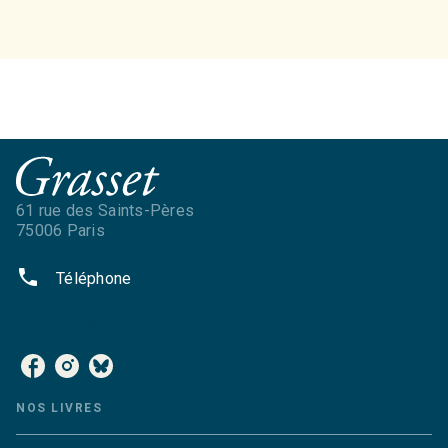
61 rue des Saints-Pères
75006 Paris
phone
Téléphone
NOS RÉSEAUX
NOS LIVRES