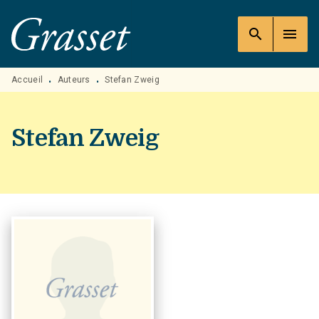
MENU
RECHERCHE
CONTENU
search
menu
PIED DE PAGE
Accueil
Auteurs
Stefan Zweig
•
•
Stefan Zweig