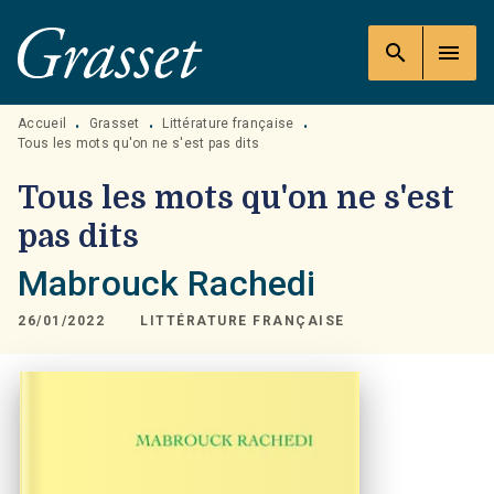
MENU
RECHERCHE
CONTENU
search
menu
PIED DE PAGE
Accueil
Grasset
Littérature française
•
•
•
Tous les mots qu'on ne s'est pas dits
Tous les mots qu'on ne s'est
pas dits
Mabrouck Rachedi
26/01/2022
LITTÉRATURE FRANÇAISE