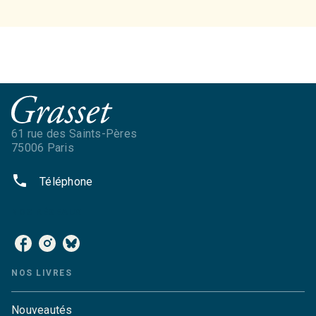
61 rue des Saints-Pères
75006 Paris
phone
Téléphone
NOS RÉSEAUX
NOS LIVRES
Nouveautés