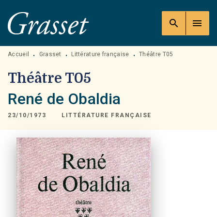
MENU
RECHERCHE
CONTENU
search
menu
PIED DE PAGE
Accueil
Grasset
Littérature française
Théâtre T05
•
•
•
Théâtre T05
René de Obaldia
23/10/1973
LITTÉRATURE FRANÇAISE