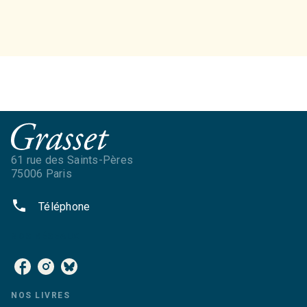
61 rue des Saints-Pères
75006 Paris
phone
Téléphone
NOS RÉSEAUX
NOS LIVRES