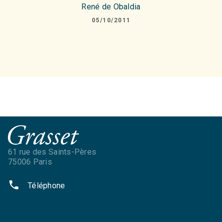
René de Obaldia
05/10/2011
61 rue des Saints-Pères
75006 Paris
phone
Téléphone
NOS RÉSEAUX