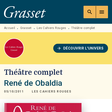
MENU
RECHERCHE
CONTENU
search
menu
PIED DE PAGE
Accueil
Grasset
Les Cahiers Rouges
Théâtre complet
•
•
•
arrow_forward
DÉCOUVRIR L'UNIVERS
Théâtre complet
René de Obaldia
05/10/2011
LES CAHIERS ROUGES