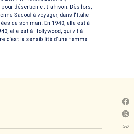
our désertion et trahison. Dès lors,
vonne Sadoul à voyager, dans l'Italie
dées de son mari. En 1940, elle est à
43, elle est à Hollywood, qui vit à
vre c'est la sensibilité d'une femme
P
P
link
C