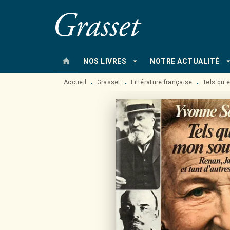
MENU
RECHERCHE
CONTENU
home
arrow_drop_down
arrow_drop
NOS LIVRES
NOTRE ACTUALITÉ
Accueil
Grasset
Littérature française
Tels qu'
•
•
•