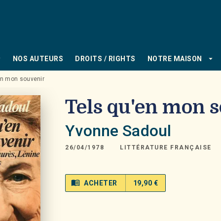
PIED DE PAGE
_down
arrow_drop_down
NOS AUTEURS
DROITS / RIGHTS
NOTRE MAISON
en mon souvenir
Tels qu'en mon 
Yvonne Sadoul
26/04/1978
LITTÉRATURE FRANÇAISE
menu_book
ACHETER
19,90 €