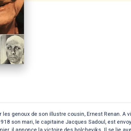
r les genoux de son illustre cousin, Ernest Renan. A vi
1918 son mari, le capitaine Jacques Sadoul, est envo
r, il annonce la victoire des bolcheviks. Il se lie ave