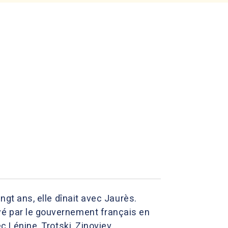
ngt ans, elle dînait avec Jaurès.
yé par le gouvernement français en
c Lénine, Trotski, Zinoviev,