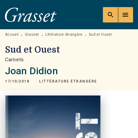
MENU
RECHERCHE
CONTENU
search
menu
PIED DE PAGE
Accueil
Grasset
Littérature étrangère
Sud et Ouest
•
•
•
Sud et Ouest
Carnets
Joan Didion
17/10/2018
LITTÉRATURE ÉTRANGÈRE