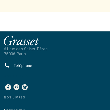
61 rue des Saints-Pères
75006 Paris
phone
Téléphone
NOS RÉSEAUX
NOS LIVRES