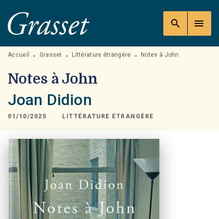
MENU
RECHERCHE
CONTENU
search
menu
PIED DE PAGE
Accueil
Grasset
Littérature étrangère
Notes à John
•
•
•
Notes à John
Joan Didion
01/10/2025
LITTÉRATURE ÉTRANGÈRE