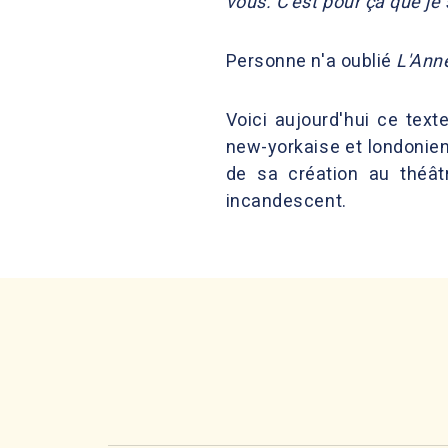
vous. C'est pour ça que je s
Personne n'a oublié
L'Ann
Voici aujourd'hui ce tex
new-yorkaise et londonien
de sa création au théât
incandescent.