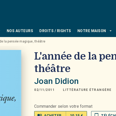
PIED DE PAGE
_down
arrow_drop_down
NOS AUTEURS
DROITS / RIGHTS
NOTRE MAISON
de la pensée magique, théâtre
L'année de la pe
théâtre
Joan Didion
02/11/2011
LITTÉRATURE ÉTRANGÈRE
Commander selon votre format
menu_book
tablet_mac
ACHETER
10,15 €
TÉLÉCH