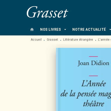
MENU
RECHERCHE
CONTENU
home
arrow_drop_down
arrow_drop
NOS LIVRES
NOTRE ACTUALITÉ
Accueil
Grasset
Littérature étrangère
L'année 
•
•
•