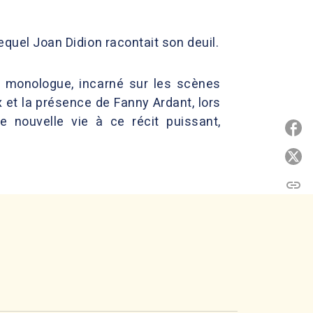
lequel Joan Didion racontait son deuil.
n monologue, incarné sur les scènes
 et la présence de Fanny Ardant, lors
 nouvelle vie à ce récit puissant,
P
P
link
C