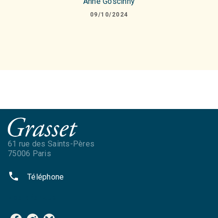
Anne Goscinny
09/10/2024
61 rue des Saints-Pères
75006 Paris
phone
Téléphone
NOS RÉSEAUX