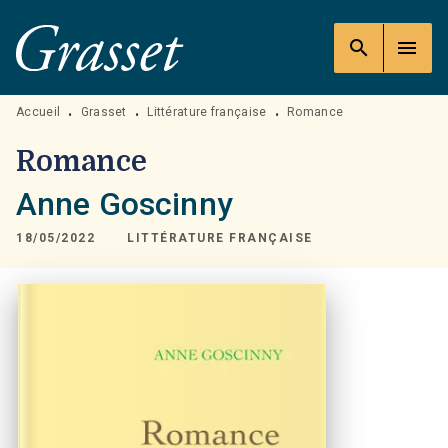
MENU
RECHERCHE
CONTENU
search
menu
PIED DE PAGE
Accueil
Grasset
Littérature française
Romance
•
•
•
Romance
Anne Goscinny
18/05/2022
LITTÉRATURE FRANÇAISE