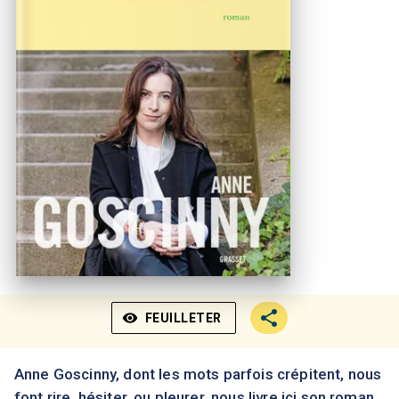
visibility
FEUILLETER
Anne Goscinny, dont les mots parfois crépitent, nous
font rire, hésiter, ou pleurer, nous livre ici son roman