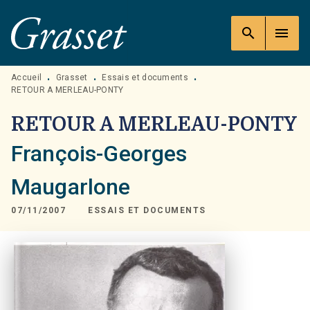
MENU
RECHERCHE
CONTENU
search
menu
PIED DE PAGE
Accueil
Grasset
Essais et documents
•
•
•
RETOUR A MERLEAU-PONTY
RETOUR A MERLEAU-PONTY
François-Georges
Maugarlone
07/11/2007
ESSAIS ET DOCUMENTS