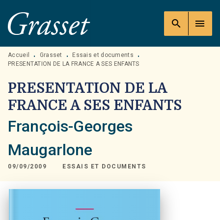
MENU
RECHERCHE
CONTENU
search
menu
PIED DE PAGE
Accueil
Grasset
Essais et documents
•
•
•
PRESENTATION DE LA FRANCE A SES ENFANTS
PRESENTATION DE LA
FRANCE A SES ENFANTS
François-Georges
Maugarlone
09/09/2009
ESSAIS ET DOCUMENTS