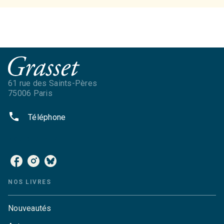
61 rue des Saints-Pères
75006 Paris
phone
Téléphone
NOS RÉSEAUX
NOS LIVRES
Nouveautés