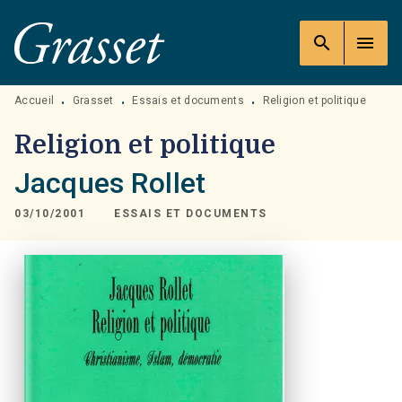
MENU
RECHERCHE
CONTENU
search
menu
PIED DE PAGE
Accueil
Grasset
Essais et documents
Religion et politique
•
•
•
Religion et politique
Jacques Rollet
03/10/2001
ESSAIS ET DOCUMENTS