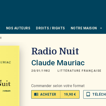
PIED DE PAGE
_down
arrow_drop_down
NOS AUTEURS
DROITS / RIGHTS
NOTRE MAISON
it
Radio Nuit
Claude Mauriac
20/01/1982
LITTÉRATURE FRANÇAISE
Commander selon votre format
menu_book
tablet_mac
ACHETER
19,90 €
TÉLÉCH