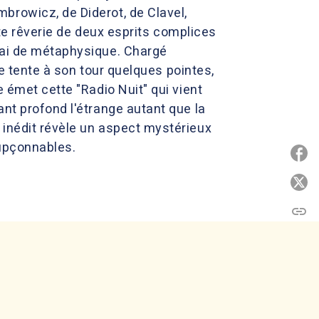
browicz, de Diderot, de Clavel,
ante rêverie de deux esprits complices
sai de métaphysique. Chargé
ie tente à son tour quelques pointes,
 émet cette "Radio Nuit" qui vient
ant profond l'étrange autant que la
 inédit révèle un aspect mystérieux
oupçonnables.
P
P
link
C