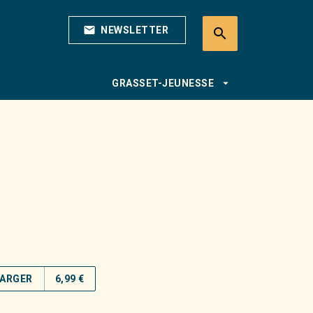
mail
NEWSLETTER
search
search
arrow_drop_down
GRASSET-JEUNESSE
ARGER
6,99 €