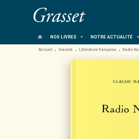
MENU
RECHERCHE
CONTENU
home
arrow_drop_down
arrow_drop
NOS LIVRES
NOTRE ACTUALITÉ
Accueil
Grasset
Littérature française
Radio Nu
•
•
•