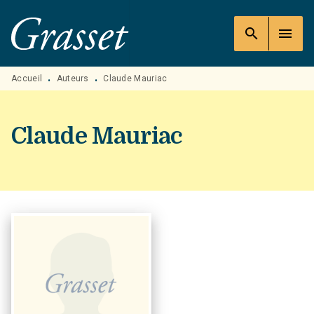
MENU
RECHERCHE
CONTENU
search
menu
PIED DE PAGE
Accueil
Auteurs
Claude Mauriac
•
•
Claude Mauriac