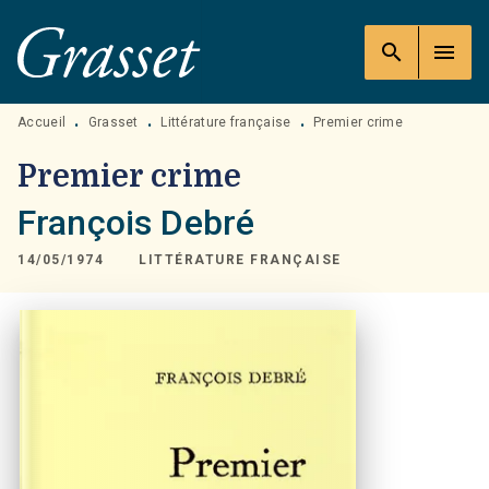
MENU
RECHERCHE
CONTENU
search
menu
PIED DE PAGE
Accueil
Grasset
Littérature française
Premier crime
•
•
•
Premier crime
François Debré
14/05/1974
LITTÉRATURE FRANÇAISE