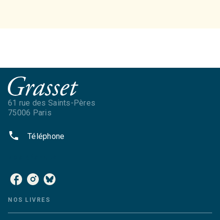
61 rue des Saints-Pères
75006 Paris
phone
Téléphone
NOS RÉSEAUX
NOS LIVRES