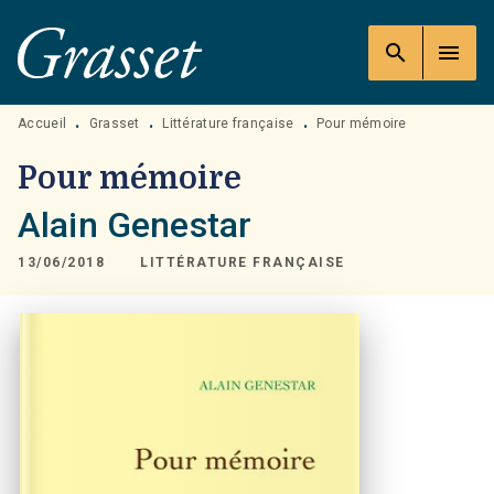
MENU
RECHERCHE
CONTENU
search
menu
PIED DE PAGE
Accueil
Grasset
Littérature française
Pour mémoire
•
•
•
Pour mémoire
Alain Genestar
13/06/2018
LITTÉRATURE FRANÇAISE