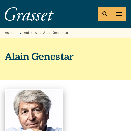
MENU
RECHERCHE
CONTENU
search
menu
PIED DE PAGE
Accueil
Auteurs
Alain Genestar
•
•
Alain Genestar