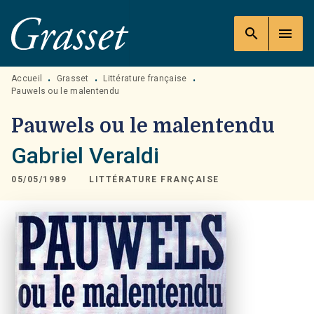
MENU
RECHERCHE
CONTENU
search
menu
PIED DE PAGE
Accueil
Grasset
Littérature française
•
•
•
Pauwels ou le malentendu
Pauwels ou le malentendu
Gabriel Veraldi
05/05/1989
LITTÉRATURE FRANÇAISE