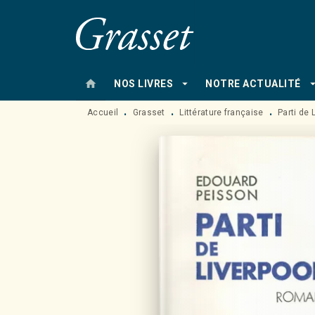
MENU
RECHERCHE
CONTENU
home
arrow_drop_down
arrow_drop
NOS LIVRES
NOTRE ACTUALITÉ
Accueil
Grasset
Littérature française
Parti de 
•
•
•