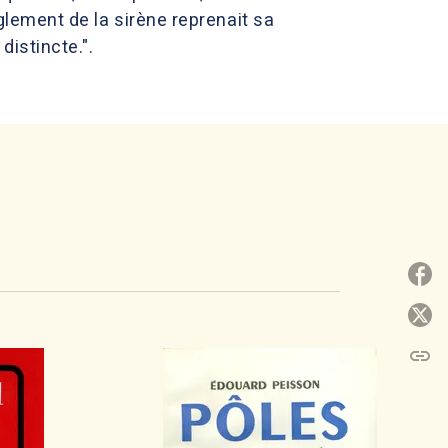
uglement de la sirène reprenait sa
distincte.".
P
P
link
C