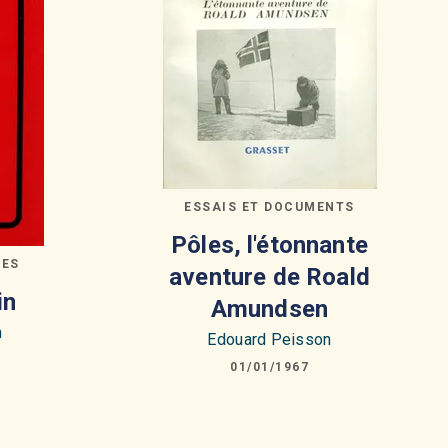
ESSAIS ET DOCUMENTS
Pôles, l'étonnante
GES
aventure de Roald
in
Amundsen
n
Edouard Peisson
01/01/1967