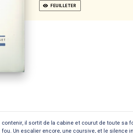
visibility
FEUILLETER
e contenir, il sortit de la cabine et courut de toute sa 
u. Un escalier encore, une coursive, et le silence inq