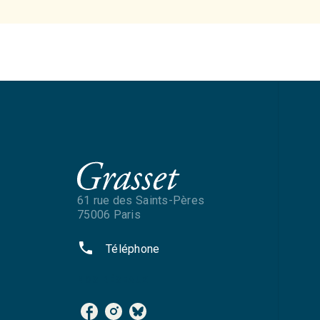
61 rue des Saints-Pères
75006 Paris
phone
Téléphone
NOS RÉSEAUX