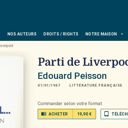
PIED DE PAGE
_down
arrow_drop_down
NOS AUTEURS
DROITS / RIGHTS
NOTRE MAISON
Liverpool
Parti de Liverpo
Edouard Peisson
01/01/1967
LITTÉRATURE FRANÇAISE
Commander selon votre format
menu_book
tablet_mac
ACHETER
19,90 €
TÉLÉCH