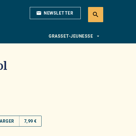
mail
NEWSLETTER
search
search
arrow_drop_down
GRASSET-JEUNESSE
ol
ARGER
7,99 €