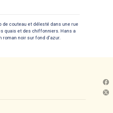
up de couteau et délesté dans une rue
s quais et des chiffonniers. Hans a
un roman noir sur fond d'azur.
P
P
C