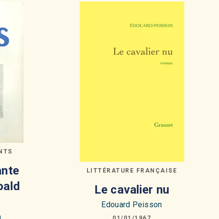
NTS
ante
LITTÉRATURE FRANÇAISE
oald
Le cavalier nu
Edouard Peisson
n
01/01/1967