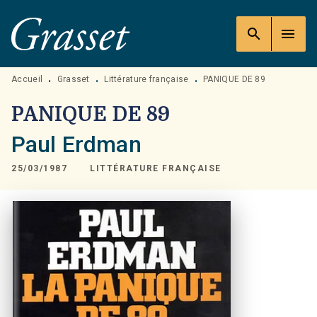
MENU
RECHERCHE
CONTENU
search
menu
PIED DE PAGE
Accueil
Grasset
Littérature française
PANIQUE DE 89
•
•
•
PANIQUE DE 89
Paul Erdman
25/03/1987
LITTÉRATURE FRANÇAISE