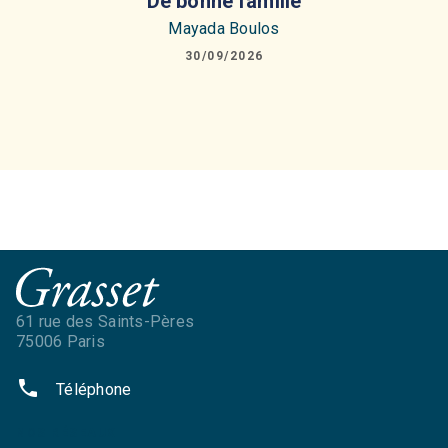
De bonne famille
Mayada Boulos
30/09/2026
61 rue des Saints-Pères
75006 Paris
phone
Téléphone
NOS RÉSEAUX