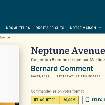
PIED DE PAGE
_down
arrow_drop_down
NOS AUTEURS
DROITS / RIGHTS
NOTRE MAISON
 Avenue
Neptune Avenu
Collection Blanche dirigée par Martin
Bernard Comment
06/03/2019
LITTÉRATURE FRANÇAISE
Commander selon votre format
menu_book
tablet_mac
ACHETER
20,00 €
TÉLÉCH