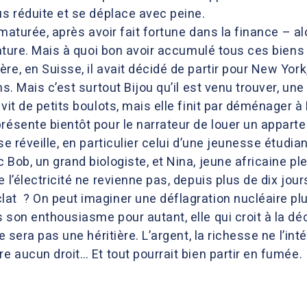
us réduite et se déplace avec peine.
rématurée, après avoir fait fortune dans la finance – 
érature. Mais à quoi bon avoir accumulé tous ces biens
re, en Suisse, il avait décidé de partir pour New Yor
ns. Mais c’est surtout Bijou qu’il est venu trouver, u
 vit de petits boulots, mais elle finit par déménager à
résente bientôt pour le narrateur de louer un apparte
 se réveille, en particulier celui d’une jeunesse étu
Bob, un grand biologiste, et Nina, jeune africaine plei
 l’électricité ne revienne pas, depuis plus de dix jours
at ? On peut imaginer une déflagration nucléaire plu
 son enthousiasme pour autant, elle qui croit à la déc
ne sera pas une héritière. L’argent, la richesse ne l’in
re aucun droit… Et tout pourrait bien partir en fumée.