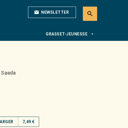
mail
NEWSLETTER
search
search
arrow_drop_down
GRASSET-JEUNESSE
e
e Saada
ARGER
7,49 €