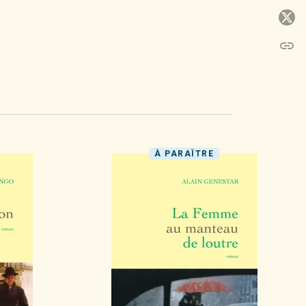
P
link
C
À PARAÎTRE