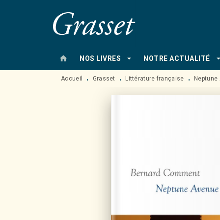
MENU
RECHERCHE
CONTENU
home
arrow_drop_down
arrow_drop
NOS LIVRES
NOTRE ACTUALITÉ
Accueil
Grasset
Littérature française
Neptune
•
•
•