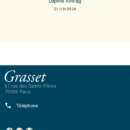
Daphne Rotcajg
21/10/2026
61 rue des Saints-Pères
75006 Paris
phone
Téléphone
NOS RÉSEAUX