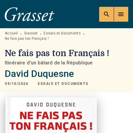
MENU
RECHERCHE
CONTENU
search
menu
PIED DE PAGE
Accueil
Grasset
Essais et documents
•
•
•
Ne fais pas ton Français !
Ne fais pas ton Français !
Itinéraire d'un bâtard de la République
David Duquesne
09/10/2024
ESSAIS ET DOCUMENTS