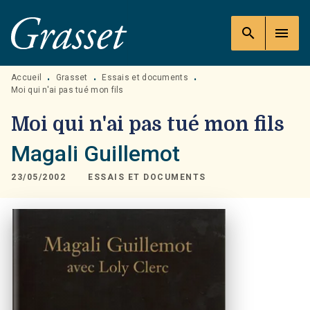
MENU
RECHERCHE
CONTENU
search
menu
PIED DE PAGE
Accueil
Grasset
Essais et documents
•
•
•
Moi qui n'ai pas tué mon fils
Moi qui n'ai pas tué mon fils
Magali Guillemot
23/05/2002
ESSAIS ET DOCUMENTS