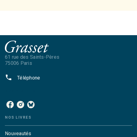
61 rue des Saints-Pères
75006 Paris
phone
Téléphone
NOS RÉSEAUX
NOS LIVRES
Nouveautés