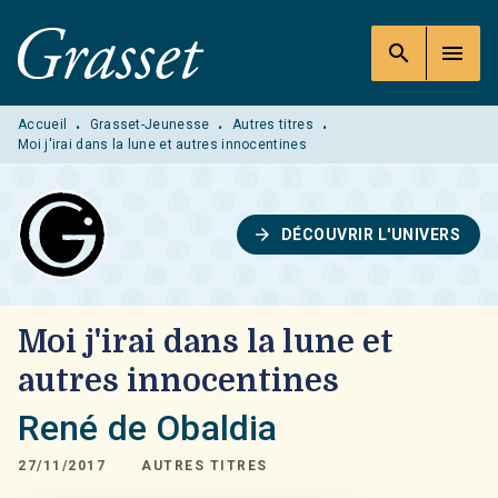
MENU
RECHERCHE
CONTENU
search
menu
PIED DE PAGE
Accueil
Grasset-Jeunesse
Autres titres
•
•
•
Moi j'irai dans la lune et autres innocentines
arrow_forward
DÉCOUVRIR L'UNIVERS
Moi j'irai dans la lune et
autres innocentines
René de Obaldia
27/11/2017
AUTRES TITRES