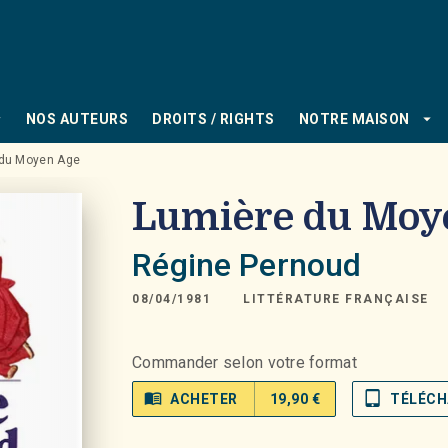
PIED DE PAGE
_down
arrow_drop_down
NOS AUTEURS
DROITS / RIGHTS
NOTRE MAISON
 du Moyen Age
Lumière du Moy
Régine Pernoud
08/04/1981
LITTÉRATURE FRANÇAISE
Commander selon votre format
menu_book
tablet_mac
ACHETER
19,90 €
TÉLÉCH