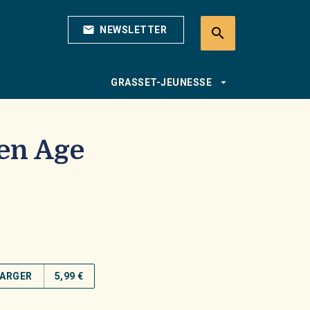
mail
NEWSLETTER
search
search
arrow_drop_down
GRASSET-JEUNESSE
en Age
ARGER
5,99 €