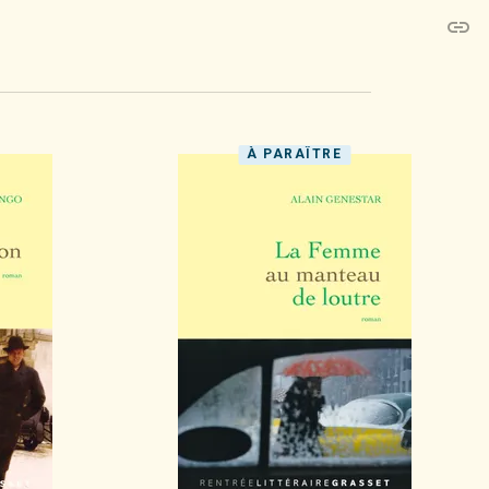
link
C
À PARAÎTRE