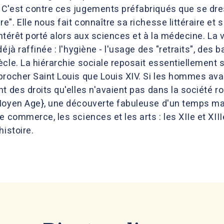
C'est contre ces jugements préfabriqués que se dres
". Elle nous fait connaître sa richesse littéraire et 
'intérêt porté alors aux sciences et à la médecine. La
éjà raffinée : l'hygiène - l'usage des "retraits", des ba
cle. La hiérarchie sociale reposait essentiellement sur
procher Saint Louis que Louis XIV. Si les hommes avai
t des droits qu'elles n'avaient pas dans la société r
Moyen Age}, une découverte fabuleuse d'un temps mal
e commerce, les sciences et les arts : les XIIe et XII
histoire.