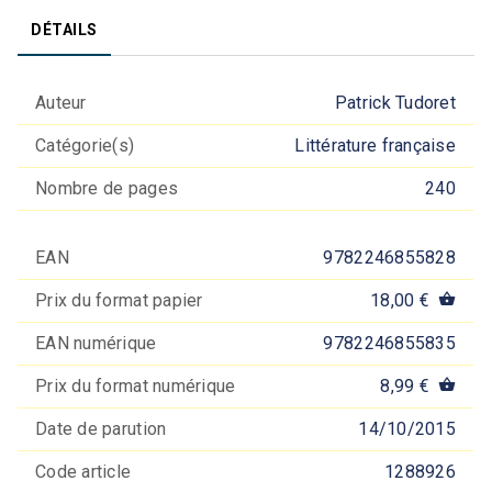
DÉTAILS
Auteur
Patrick Tudoret
Catégorie(s)
Littérature française
Nombre de pages
240
EAN
9782246855828
Prix du format papier
18,00 €
shopping_basket
EAN numérique
9782246855835
Prix du format numérique
8,99 €
shopping_basket
Date de parution
14/10/2015
Code article
1288926