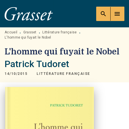
MENU
RECHERCHE
CONTENU
search
menu
PIED DE PAGE
Accueil
Grasset
Littérature française
•
•
•
L'homme qui fuyait le Nobel
L'homme qui fuyait le Nobel
Patrick Tudoret
14/10/2015
LITTÉRATURE FRANÇAISE