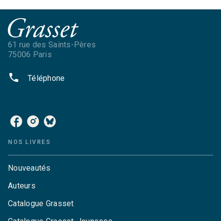
61 rue des Saints-Pères
75006 Paris
phone
Téléphone
NOS RÉSEAUX
NOS LIVRES
Nouveautés
Auteurs
Catalogue Grasset