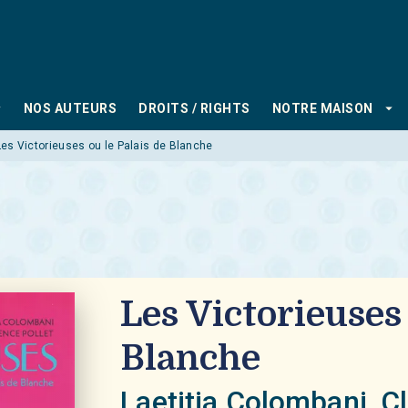
PIED DE PAGE
_down
arrow_drop_down
NOS AUTEURS
DROITS / RIGHTS
NOTRE MAISON
Les Victorieuses ou le Palais de Blanche
Les Victorieuses 
Blanche
Laetitia Colombani
,
C