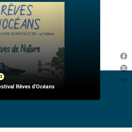
P
P
23
link
C
stival Rêves d'Océans