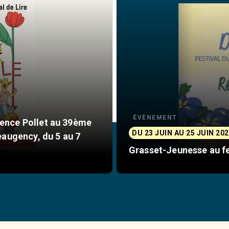
ÉVÈNEMENT
mence Pollet au 39ème
DU 23 JUIN AU 25 JUIN 20
Beaugency, du 5 au 7
Grasset-Jeunesse au fe