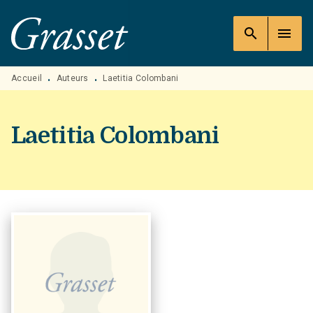
MENU
RECHERCHE
CONTENU
search
menu
PIED DE PAGE
Accueil
Auteurs
Laetitia Colombani
•
•
Laetitia Colombani