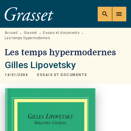
MENU
RECHERCHE
CONTENU
search
menu
PIED DE PAGE
Accueil
Grasset
Essais et documents
•
•
•
Les temps hypermodernes
Les temps hypermodernes
Gilles Lipovetsky
14/01/2004
ESSAIS ET DOCUMENTS