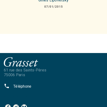
Gilles Lipovetsky
07/01/2015
61 rue des Saints-Pères
75006 Paris
phone
Téléphone
NOS RÉSEAUX