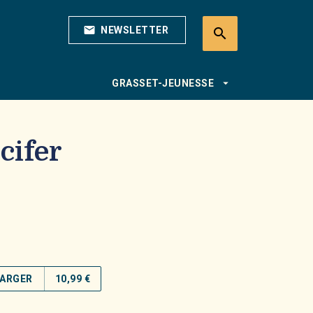
mail
NEWSLETTER
search
search
arrow_drop_down
GRASSET-JEUNESSE
cifer
ARGER
10,99 €