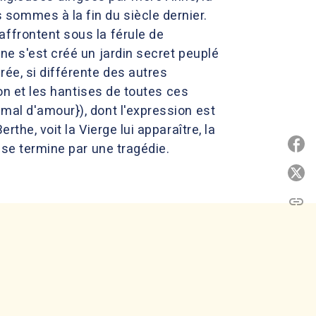
sommes à la fin du siècle dernier.
affrontent sous la férule de
ne s'est créé un jardin secret peuplé
ée, si différente des autres
ion et les hantises de toutes ces
mal d'amour}), dont l'expression est
the, voit la Vierge lui apparaître, la
P
 se termine par une tragédie.
P
link
C