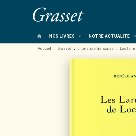
MENU
RECHERCHE
CONTENU
home
arrow_drop_down
arrow_drop
NOS LIVRES
NOTRE ACTUALITÉ
Accueil
Grasset
Littérature française
Les larm
•
•
•