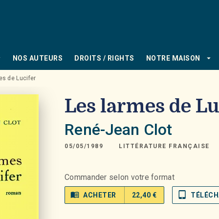
PIED DE PAGE
_down
arrow_drop_down
NOS AUTEURS
DROITS / RIGHTS
NOTRE MAISON
es de Lucifer
Les larmes de Lu
René-Jean Clot
05/05/1989
LITTÉRATURE FRANÇAISE
Commander selon votre format
menu_book
tablet_mac
ACHETER
22,40 €
TÉLÉCH